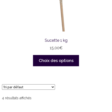
Sucette 1 kg
15,00
€
Ce
Choix des options
produit
a
plusieurs
variations.
Les
options
4 résultats affichés
peuvent
être