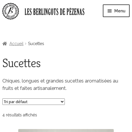
Aller
Aller
Menu
à
au
la
contenu
Ouvri
navigation
La Fabrique
le
men
Accueil
Sucettes
enfa
Visite de la fabrique
Sucettes
Ouvri
Boutique
le
men
Chiques, longues et grandes sucettes aromatisées au
enfa
Coin Anti-Gaspi
fruits et faites artisanalement.
Ouvri
Bonbons
le
4 résultats affichés
men
enfa
Sucettes