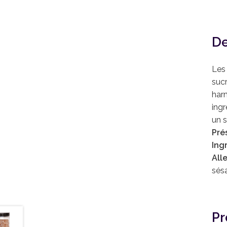
De
Les 
sucr
harm
ingr
un 
Pré
Ing
All
sés
Pr