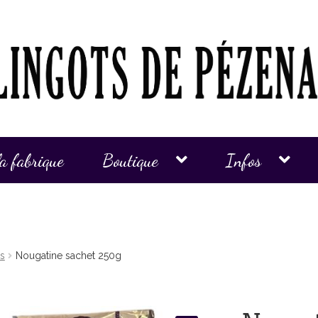
la fabrique
Boutique
Infos
cs
Nougatine sachet 250g