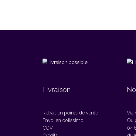
Livraison
No
Retrait en points de vente
Via 
Envoi en colissimo
Ou 
CGV
04 6
Crédits
du l