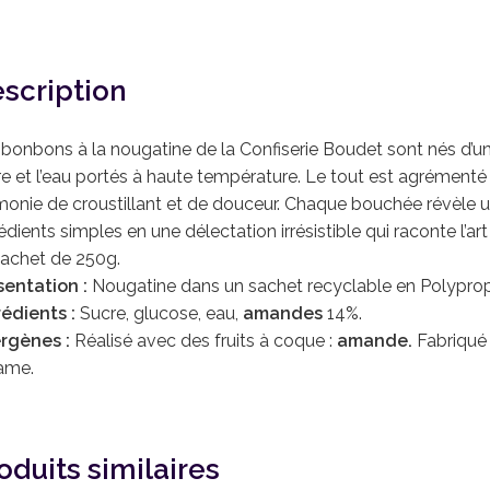
scription
bonbons à la nougatine de la Confiserie Boudet sont nés d’une 
e et l’eau portés à haute température. Le tout est agrément
onie de croustillant et de douceur. Chaque bouchée révèle un
édients simples en une délectation irrésistible qui raconte l’art
sachet de 250g.
sentation :
Nougatine dans un sachet recyclable en Polypro
rédients :
Sucre, glucose, eau,
amandes
14%.
ergènes :
Réalisé avec des fruits à coque :
amande.
Fabriqué 
ame.
oduits similaires