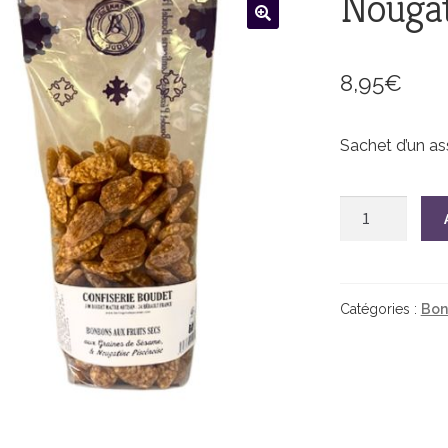
Nougat
8,95
€
Sachet d’un as
quantité
de
Nougatine
sachet
250g
Catégories :
Bon