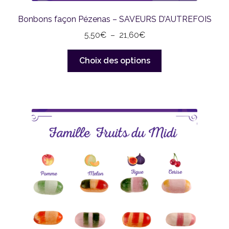
Bonbons façon Pézenas – SAVEURS D’AUTREFOIS
Plage
5,50
€
–
21,60
€
de
Ce
prix :
Choix des options
produit
5,50€
a
à
plusieurs
21,60€
variations.
Les
options
peuvent
être
choisies
sur
la
page
du