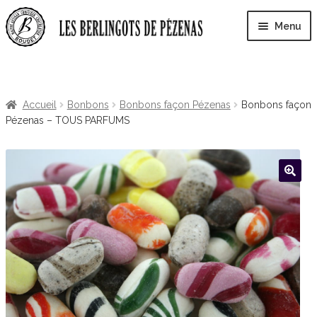
Aller
Aller
Menu
à
au
la
contenu
Ouvri
navigation
La Fabrique
le
men
Accueil
Bonbons
Bonbons façon Pézenas
Bonbons façon
enfa
Visite de la fabrique
Pézenas – TOUS PARFUMS
Ouvri
Boutique
le
men
Ouvri
enfa
Infos
le
men
enfa