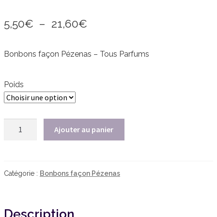
Plage
5,50
€
–
21,60
€
de
Bonbons façon Pézenas – Tous Parfums
prix :
5,50€
Poids
à
21,60€
quantité
Ajouter au panier
de
Bonbons
façon
Pézenas
Catégorie :
Bonbons façon Pézenas
-
TOUS
PARFUMS
Description